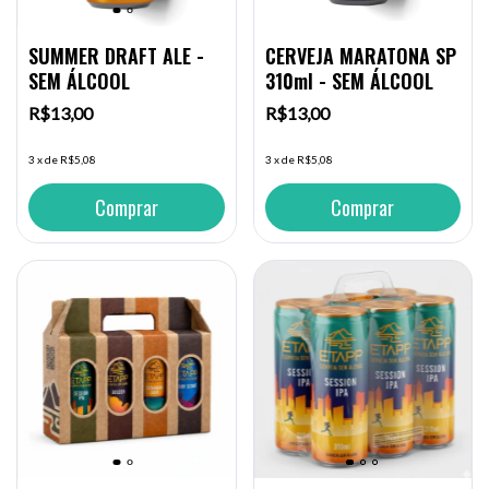
SUMMER DRAFT ALE -
CERVEJA MARATONA SP
SEM ÁLCOOL
310ml - SEM ÁLCOOL
R$13,00
R$13,00
3
x
de
R$5,08
3
x
de
R$5,08
Comprar
Comprar