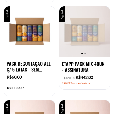
Esgotado
Esgotado
PACK DEGUSTAÇÃO ALL
ETAPP PACK MIX 40UN
C/ 5 LATAS - SEM
- ASSINATURA
ÁLCOOL
R$60,00
R$442,00
R$520,00
15% OFF
com assinatura
12
x
de
R$6,17
Esgotado
Esgotado