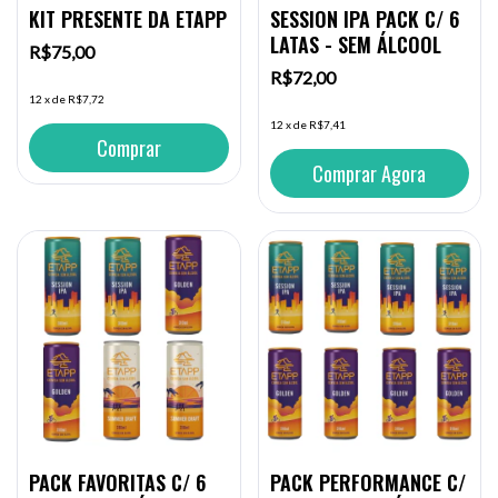
SESSION IPA PACK C/ 6
KIT PRESENTE DA ETAPP
LATAS - SEM ÁLCOOL
R$75,00
R$72,00
12
x
de
R$7,72
12
x
de
R$7,41
Comprar
PACK FAVORITAS C/ 6
PACK PERFORMANCE C/