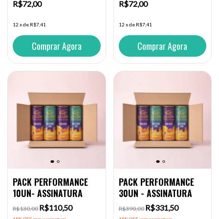
ÁLCOOL
R$72,00
R$72,00
12
x
de
R$7,41
12
x
de
R$7,41
PACK PERFORMANCE
PACK PERFORMANCE
10UN- ASSINATURA
30UN - ASSINATURA
R$110,50
R$331,50
R$130,00
R$390,00