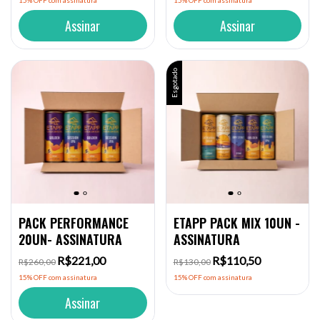
15% OFF
com assinatura
15% OFF
com assinatura
Assinar
Assinar
Esgotado
PACK PERFORMANCE
ETAPP PACK MIX 10UN -
20UN- ASSINATURA
ASSINATURA
R$221,00
R$110,50
R$260,00
R$130,00
15% OFF
com assinatura
15% OFF
com assinatura
Assinar