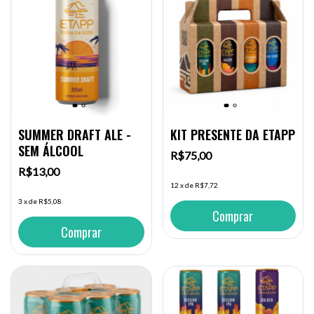
SUMMER DRAFT ALE -
KIT PRESENTE DA ETAPP
SEM ÁLCOOL
R$75,00
R$13,00
12
x
de
R$7,72
3
x
de
R$5,08
Comprar
Comprar