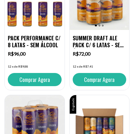
PACK PERFORMANCE C/
SUMMER DRAFT ALE
8 LATAS - SEM ÁLCOOL
PACK C/ 6 LATAS - SEM
ÁLCOOL
R$96,00
R$72,00
12
x
de
R$9,88
12
x
de
R$7,41
Esgotado