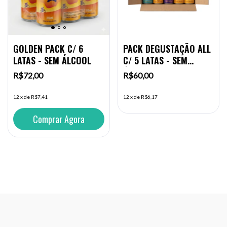
GOLDEN PACK C/ 6
PACK DEGUSTAÇÃO ALL
LATAS - SEM ÁLCOOL
C/ 5 LATAS - SEM
ÁLCOOL
R$72,00
R$60,00
12
x
de
R$7,41
12
x
de
R$6,17