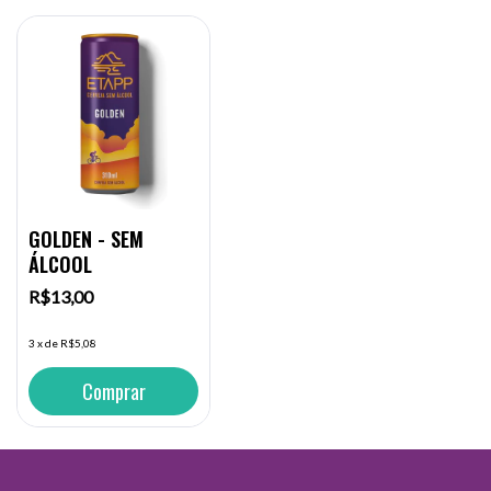
GOLDEN - SEM
ÁLCOOL
R$13,00
3
x
de
R$5,08
Comprar