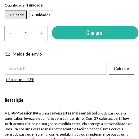
Quantidade:
1 unidade
1 unidade
6 unidades
Meios de envio
Entregas para o CEP:
Calcular
Não sei meu CEP
Descrição
A
ETAPP Session IPA
é uma
cerveja artesanal sem álcool
criada para quem
quer sabor, leveza e equilíbrio sem sair do ritmo. Com
57 calorias
, perfil
low
carb
, aroma cítrico e amargor na medida certa, ela entrega a personalidade de
uma IPA em uma versão mais refrescante e fácil de beber. É uma cerveja
pensada para quem treina, corre, pedala, nada ou simplesmente busca uma