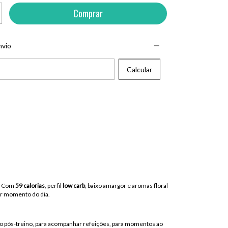
nvio
EP:
Calcular
a. Com
59 calorias
, perfil
low carb
, baixo amargor e aromas floral
uer momento do dia.
 o pós-treino, para acompanhar refeições, para momentos ao