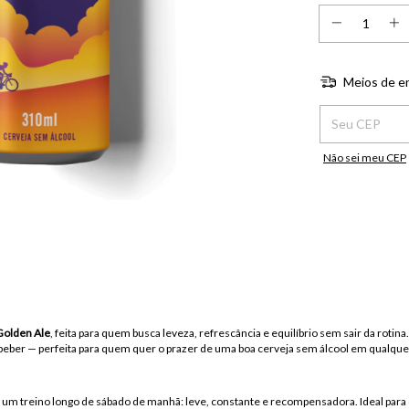
Meios de e
Entregas para o C
Não sei meu CEP
Golden Ale
, feita para quem busca leveza, refrescância e equilíbrio sem sair da rotin
 de beber — perfeita para quem quer o prazer de uma boa cerveja sem álcool em qualq
o um treino longo de sábado de manhã: leve, constante e recompensadora. Ideal para