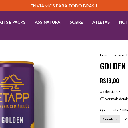
ENVIAMOS PARA TODO BRASIL
KITS E PACKS
ASSINATURA
SOBRE
ATLETAS
NOT
Início
.
Todos os 
GOLDEN 
R$13,00
3
x de
R$5,08
Ver mais detal
Quantidade:
1 un
1 unidade
6