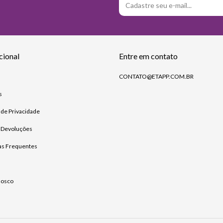
cional
Entre em contato
CONTATO@ETAPP.COM.BR
s
s de Privacidade
e Devoluções
as Frequentes
nosco