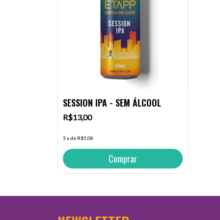
SESSION IPA - SEM ÁLCOOL
R$13,00
3
x
de
R$5,08
Comprar