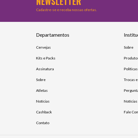
NEWSLETTER
Cadastre-se e receba nossas ofertas.
Departamentos
Institu
Cervejas
Sobre
Kits e Packs
Produto
Assinatura
Política
Sobre
Trocas 
Atletas
Pergunt
Notícias
Notícias
Cashback
Fale Co
Contato