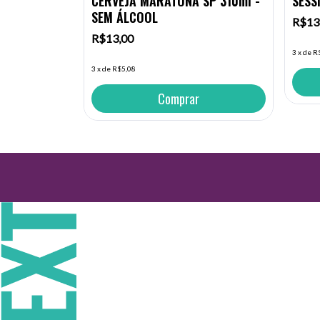
OL
CERVEJA MARATONA SP 310ml -
SESS
SEM ÁLCOOL
R$13
R$13,00
3
x
de
R
3
x
de
R$5,08
Comprar