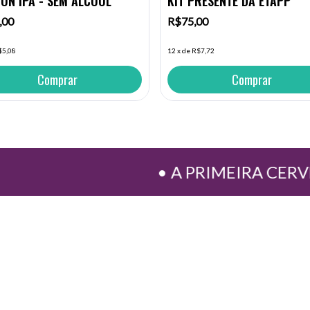
ION IPA - SEM ÁLCOOL
KIT PRESENTE DA ETAPP
,00
R$75,00
$5,08
12
x
de
R$7,72
Comprar
Comprar
• A PRIMEIRA CERVEJA AR