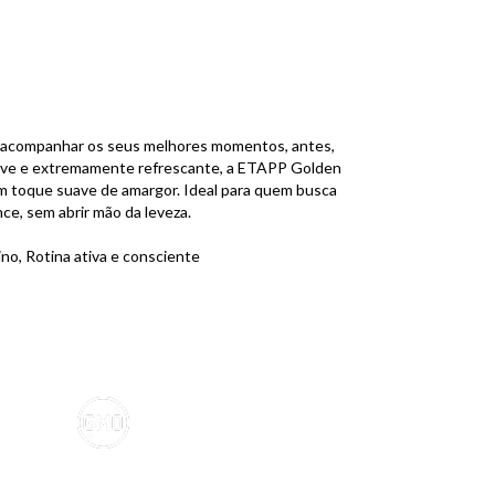
— natação, ciclismo e corrida — a ETAPP Session IPA
 para quem busca intensidade e equilíbrio. Com
amargor na medida certa, sabor refrescante e um
 sem álcool e com baixa caloria, para quem quer render
 intenso, Momentos de foco e relaxamento, Quem ama