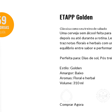
Etapp Session ipa
Equilíbrio em cada gole
Inspirada na harmonia do triatlo 
entrega uma experiência completa
personalidade marcante, combina 
aroma cítrico vibrante. Tudo isso
mais sem abrir mão do sabor.
Perfeita para: Depois do treino
sabor com leveza
Estilo: Session Ipa
Amargor: Médio
Aromas: Cítricos
Volume: 310 ml